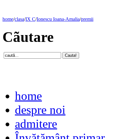
home
/
clasa
/
IX C
/
Ionescu Ioana-Amalia
/
premii
Cãutare
home
despre noi
admitere
Învăţământ primar