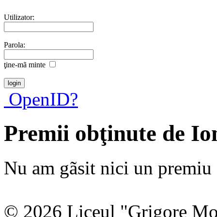
Utilizator:
Parola:
ţine-mã minte
OpenID?
Premii obţinute de I
Nu am gãsit nici un premiu a
© 2026 Liceul "Grigore Moi