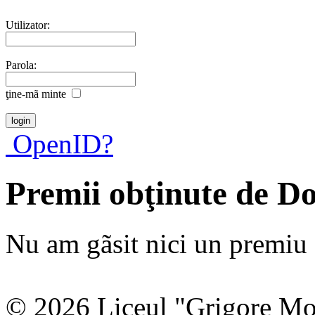
Utilizator:
Parola:
ţine-mã minte
OpenID?
Premii obţinute de D
Nu am gãsit nici un premiu a
© 2026 Liceul "Grigore Moi