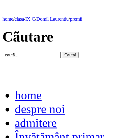
home
/
clasa
/
IX C
/
Domil Laurentiu
/
premii
Cãutare
home
despre noi
admitere
Învăţământ primar