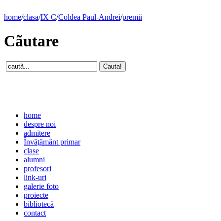
home
/
clasa
/
IX C
/
Coldea Paul-Andrei
/
premii
Cãutare
home
despre noi
admitere
Învăţământ primar
clase
alumni
profesori
link-uri
galerie foto
proiecte
bibliotecă
contact