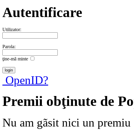
Autentificare
Utilizator:
Parola:
ţine-mã minte
OpenID?
Premii obţinute de P
Nu am gãsit nici un premiu a