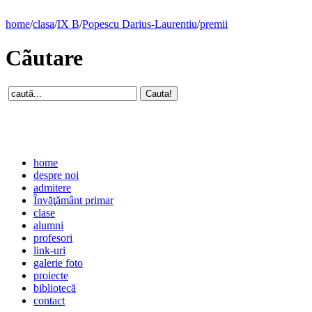
home
/
clasa
/
IX B
/
Popescu Darius-Laurentiu
/
premii
Cãutare
home
despre noi
admitere
Învăţământ primar
clase
alumni
profesori
link-uri
galerie foto
proiecte
bibliotecă
contact