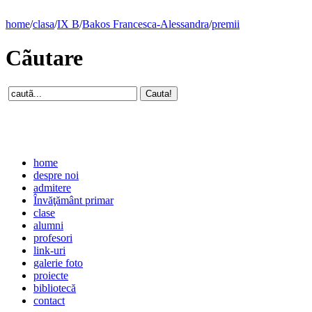
home
/
clasa
/
IX B
/
Bakos Francesca-Alessandra
/
premii
Cãutare
home
despre noi
admitere
Învăţământ primar
clase
alumni
profesori
link-uri
galerie foto
proiecte
bibliotecă
contact