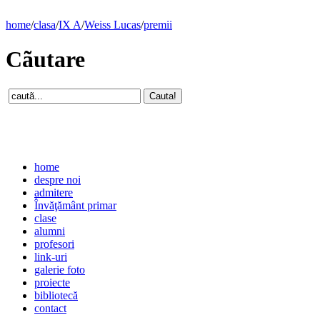
home
/
clasa
/
IX A
/
Weiss Lucas
/
premii
Cãutare
home
despre noi
admitere
Învăţământ primar
clase
alumni
profesori
link-uri
galerie foto
proiecte
bibliotecă
contact