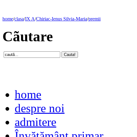
home
/
clasa
/
IX A
/
Chiriac-Ienus Silvia-Maria
/
premii
Cãutare
home
despre noi
admitere
Învăţământ primar