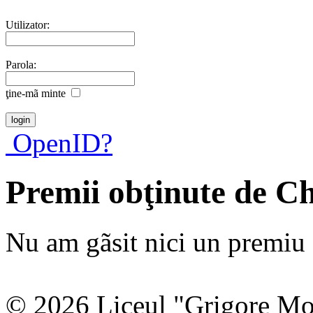
Utilizator:
Parola:
ţine-mã minte
OpenID?
Premii obţinute de Ch
Nu am gãsit nici un premiu a
© 2026 Liceul "Grigore Moi