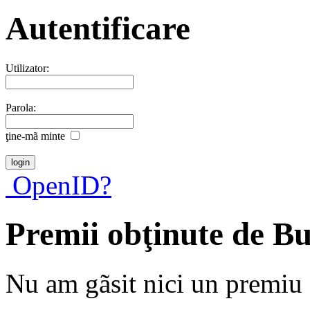
Autentificare
Utilizator:
Parola:
ţine-mã minte
OpenID?
Premii obţinute de B
Nu am gãsit nici un premiu a