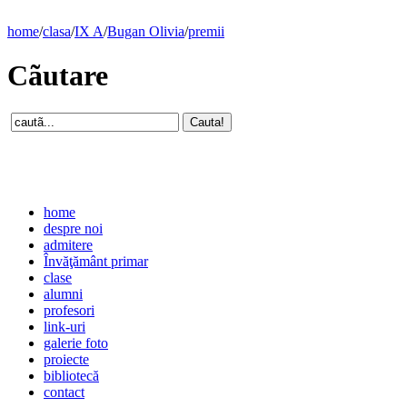
home
/
clasa
/
IX A
/
Bugan Olivia
/
premii
Cãutare
home
despre noi
admitere
Învăţământ primar
clase
alumni
profesori
link-uri
galerie foto
proiecte
bibliotecă
contact