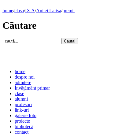
home
/
clasa
/
IX A
/
Anitei Larisa
/
premii
Cãutare
home
despre noi
admitere
Învăţământ primar
clase
alumni
profesori
link-uri
galerie foto
proiecte
bibliotecă
contact