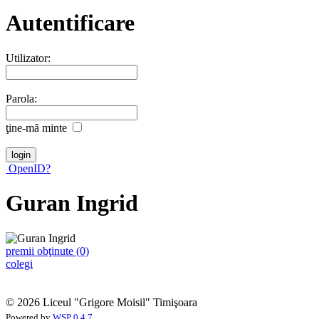
Autentificare
Utilizator:
Parola:
ţine-mã minte
OpenID?
Guran Ingrid
premii obţinute (0)
colegi
© 2026 Liceul "Grigore Moisil" Timişoara
Powered by
WSP 0.4.7