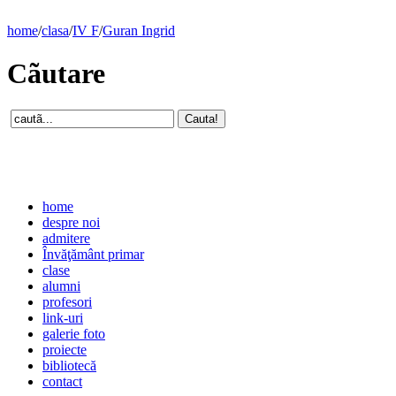
home
/
clasa
/
IV F
/
Guran Ingrid
Cãutare
home
despre noi
admitere
Învăţământ primar
clase
alumni
profesori
link-uri
galerie foto
proiecte
bibliotecă
contact