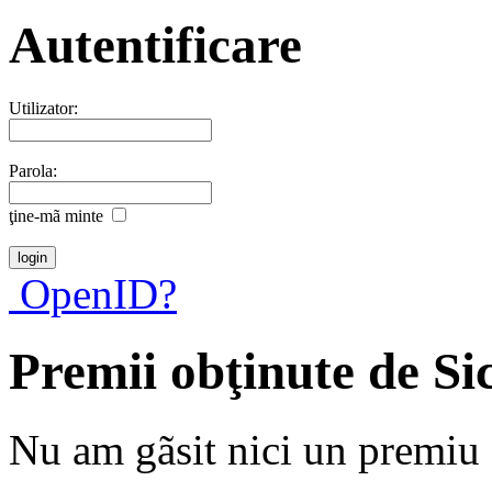
Autentificare
Utilizator:
Parola:
ţine-mã minte
OpenID?
Premii obţinute de Si
Nu am gãsit nici un premiu a