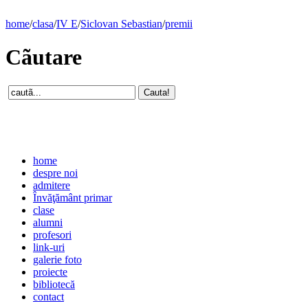
home
/
clasa
/
IV E
/
Siclovan Sebastian
/
premii
Cãutare
home
despre noi
admitere
Învăţământ primar
clase
alumni
profesori
link-uri
galerie foto
proiecte
bibliotecă
contact