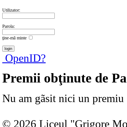
Utilizator:
Parola:
ţine-mã minte
OpenID?
Premii obţinute de P
Nu am gãsit nici un premiu a
© 2026 Liceul "Grigore Moi