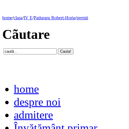
home
/
clasa
/
IV E
/
Paduraru Robert-Horia
/
premii
Cãutare
home
despre noi
admitere
Învăţământ primar