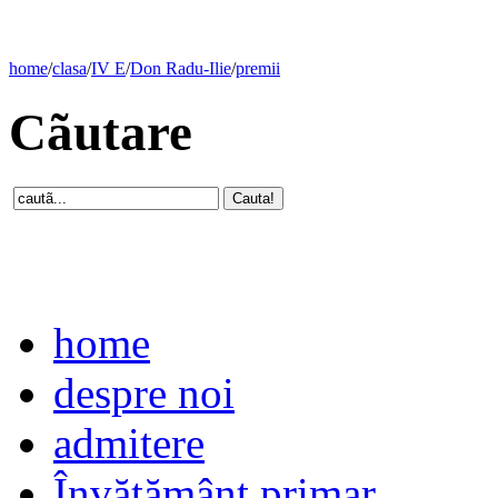
home
/
clasa
/
IV E
/
Don Radu-Ilie
/
premii
Cãutare
home
despre noi
admitere
Învăţământ primar