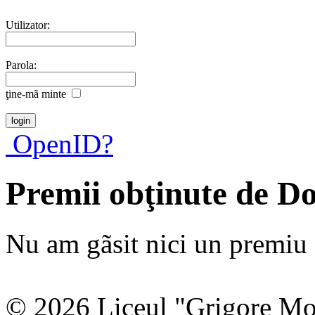
Utilizator:
Parola:
ţine-mã minte
OpenID?
Premii obţinute de D
Nu am gãsit nici un premiu a
© 2026 Liceul "Grigore Moi