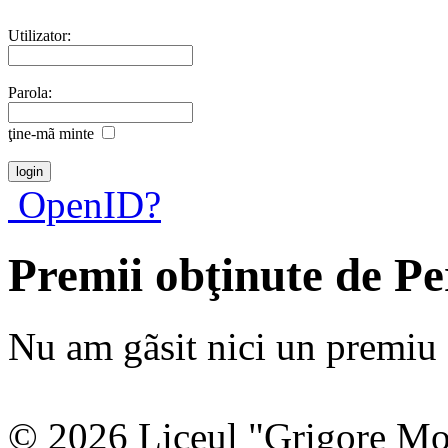
Utilizator:
Parola:
ţine-mã minte
OpenID?
Premii obţinute de P
Nu am gãsit nici un premiu a
© 2026 Liceul "Grigore Moi