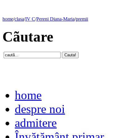
home
/
clasa
/
IV C
/
Pereni Diana-Maria
/
premii
Cãutare
home
despre noi
admitere
Învăţământ primar