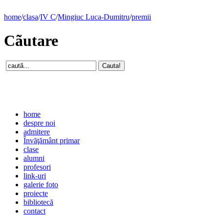
home
/
clasa
/
IV C
/
Mingiuc Luca-Dumitru
/
premii
Cãutare
home
despre noi
admitere
Învăţământ primar
clase
alumni
profesori
link-uri
galerie foto
proiecte
bibliotecă
contact