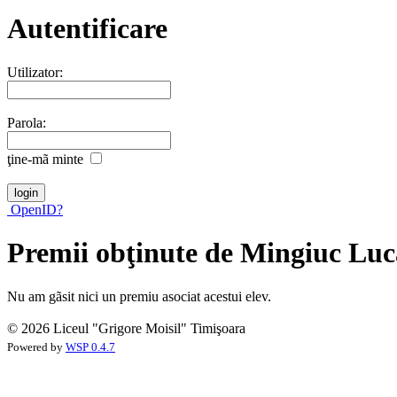
Autentificare
Utilizator:
Parola:
ţine-mã minte
OpenID?
Premii obţinute de Mingiuc Lu
Nu am gãsit nici un premiu asociat acestui elev.
© 2026 Liceul "Grigore Moisil" Timişoara
Powered by
WSP 0.4.7