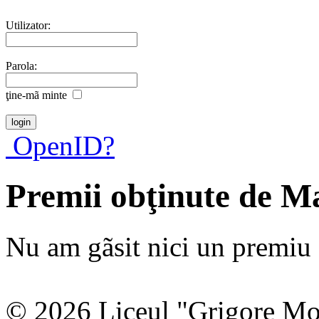
Utilizator:
Parola:
ţine-mã minte
OpenID?
Premii obţinute de Ma
Nu am gãsit nici un premiu a
© 2026 Liceul "Grigore Moi