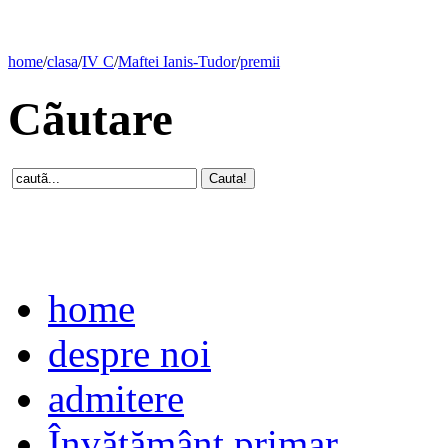
home
/
clasa
/
IV C
/
Maftei Ianis-Tudor
/
premii
Cãutare
home
despre noi
admitere
Învăţământ primar