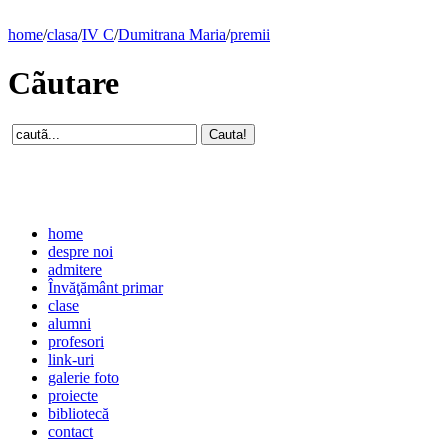
home
/
clasa
/
IV C
/
Dumitrana Maria
/
premii
Cãutare
home
despre noi
admitere
Învăţământ primar
clase
alumni
profesori
link-uri
galerie foto
proiecte
bibliotecă
contact