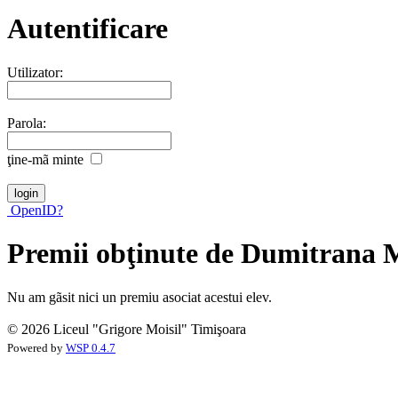
Autentificare
Utilizator:
Parola:
ţine-mã minte
OpenID?
Premii obţinute de Dumitrana 
Nu am gãsit nici un premiu asociat acestui elev.
© 2026 Liceul "Grigore Moisil" Timişoara
Powered by
WSP 0.4.7