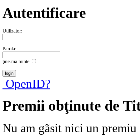
Autentificare
Utilizator:
Parola:
ţine-mã minte
OpenID?
Premii obţinute de T
Nu am gãsit nici un premiu a