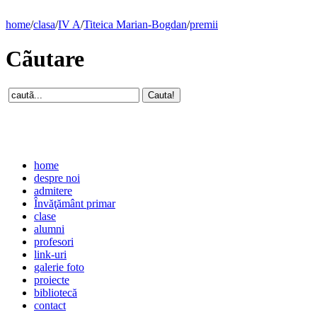
home
/
clasa
/
IV A
/
Titeica Marian-Bogdan
/
premii
Cãutare
home
despre noi
admitere
Învăţământ primar
clase
alumni
profesori
link-uri
galerie foto
proiecte
bibliotecă
contact