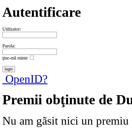
Autentificare
Utilizator:
Parola:
ţine-mã minte
OpenID?
Premii obţinute de D
Nu am gãsit nici un premiu a