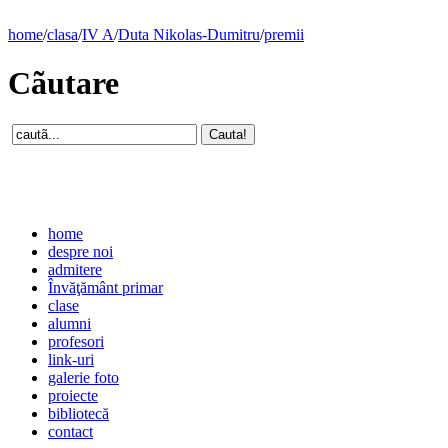
home
/
clasa
/
IV A
/
Duta Nikolas-Dumitru
/
premii
Cãutare
home
despre noi
admitere
Învăţământ primar
clase
alumni
profesori
link-uri
galerie foto
proiecte
bibliotecă
contact