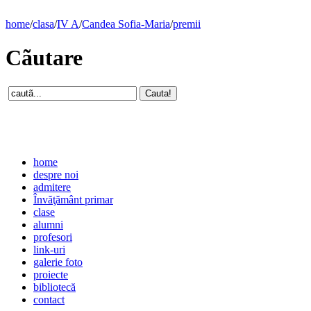
home
/
clasa
/
IV A
/
Candea Sofia-Maria
/
premii
Cãutare
home
despre noi
admitere
Învăţământ primar
clase
alumni
profesori
link-uri
galerie foto
proiecte
bibliotecă
contact