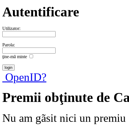
Autentificare
Utilizator:
Parola:
ţine-mã minte
OpenID?
Premii obţinute de C
Nu am gãsit nici un premiu a