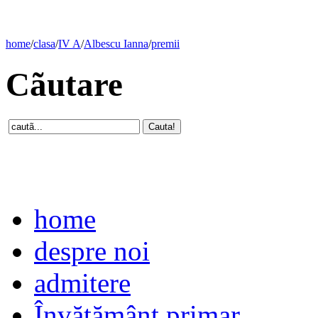
home
/
clasa
/
IV A
/
Albescu Ianna
/
premii
Cãutare
home
despre noi
admitere
Învăţământ primar