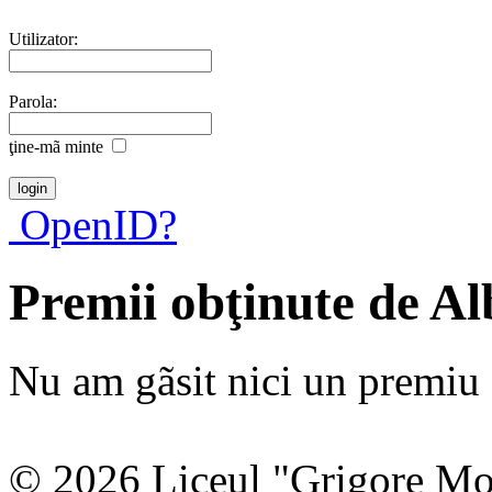
Utilizator:
Parola:
ţine-mã minte
OpenID?
Premii obţinute de A
Nu am gãsit nici un premiu a
© 2026 Liceul "Grigore Moi