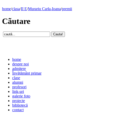
home
/
clasa
/
II E
/
Murariu Carla-Ioana
/
premii
Cãutare
home
despre noi
admitere
Învăţământ primar
clase
alumni
profesori
link-uri
galerie foto
proiecte
bibliotecă
contact