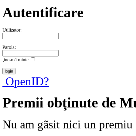
Autentificare
Utilizator:
Parola:
ţine-mã minte
OpenID?
Premii obţinute de M
Nu am gãsit nici un premiu a