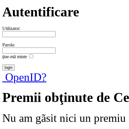
Autentificare
Utilizator:
Parola:
ţine-mã minte
OpenID?
Premii obţinute de C
Nu am gãsit nici un premiu a