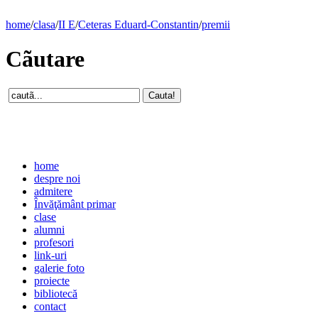
home
/
clasa
/
II E
/
Ceteras Eduard-Constantin
/
premii
Cãutare
home
despre noi
admitere
Învăţământ primar
clase
alumni
profesori
link-uri
galerie foto
proiecte
bibliotecă
contact