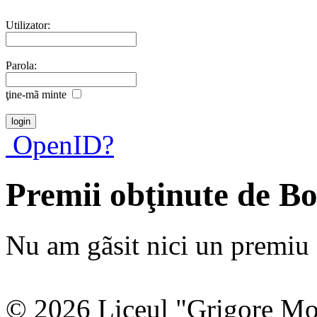
Utilizator:
Parola:
ţine-mã minte
OpenID?
Premii obţinute de B
Nu am gãsit nici un premiu a
© 2026 Liceul "Grigore Moi