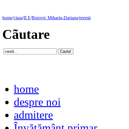
home
/
clasa
/
II E
/
Borovic Mihaela-Dariana
/
premii
Cãutare
home
despre noi
admitere
Învăţământ primar