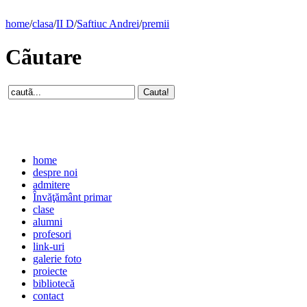
home
/
clasa
/
II D
/
Saftiuc Andrei
/
premii
Cãutare
home
despre noi
admitere
Învăţământ primar
clase
alumni
profesori
link-uri
galerie foto
proiecte
bibliotecă
contact