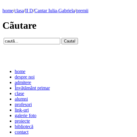
home
/
clasa
/
II D
/
Cantar Iulia-Gabriela
/
premii
Cãutare
home
despre noi
admitere
Învăţământ primar
clase
alumni
profesori
link-uri
galerie foto
proiecte
bibliotecă
contact