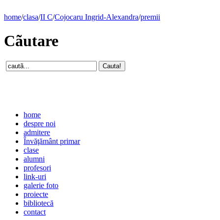
home
/
clasa
/
II C
/
Cojocaru Ingrid-Alexandra
/
premii
Cãutare
home
despre noi
admitere
Învăţământ primar
clase
alumni
profesori
link-uri
galerie foto
proiecte
bibliotecă
contact