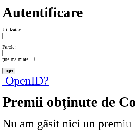
Autentificare
Utilizator:
Parola:
ţine-mã minte
OpenID?
Premii obţinute de C
Nu am gãsit nici un premiu a