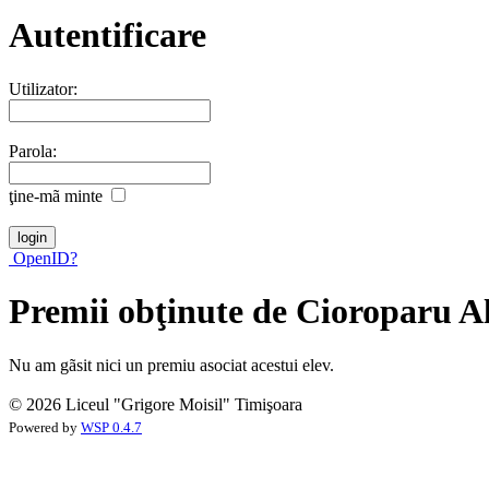
Autentificare
Utilizator:
Parola:
ţine-mã minte
OpenID?
Premii obţinute de Cioroparu 
Nu am gãsit nici un premiu asociat acestui elev.
© 2026 Liceul "Grigore Moisil" Timişoara
Powered by
WSP 0.4.7