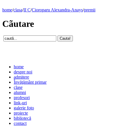
home
/
clasa
/
II C
/
Cioroparu Alexandra-Anays
/
premii
Cãutare
home
despre noi
admitere
Învăţământ primar
clase
alumni
profesori
link-uri
galerie foto
proiecte
bibliotecă
contact