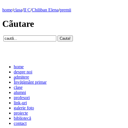
home
/
clasa
/
II C
/
Chiliban Elena
/
premii
Cãutare
home
despre noi
admitere
Învăţământ primar
clase
alumni
profesori
link-uri
galerie foto
proiecte
bibliotecă
contact