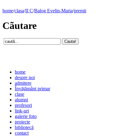
home
/
clasa
/
II C
/
Balog Evelin-Maria
/
premii
Cãutare
home
despre noi
admitere
Învăţământ primar
clase
alumni
profesori
link-uri
galerie foto
proiecte
bibliotecă
contact