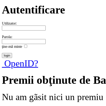
Autentificare
Utilizator:
Parola:
ţine-mã minte
OpenID?
Premii obţinute de B
Nu am gãsit nici un premiu a