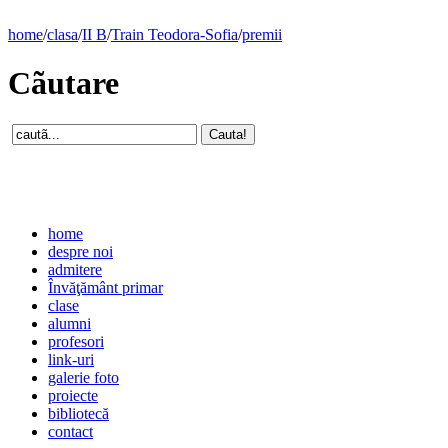
home
/
clasa
/
II B
/
Train Teodora-Sofia
/
premii
Cãutare
home
despre noi
admitere
Învăţământ primar
clase
alumni
profesori
link-uri
galerie foto
proiecte
bibliotecă
contact