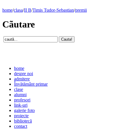
home
/
clasa
/
II B
/
Timis Tudor-Sebastian
/
premii
Cãutare
home
despre noi
admitere
Învăţământ primar
clase
alumni
profesori
link-uri
galerie foto
proiecte
bibliotecă
contact