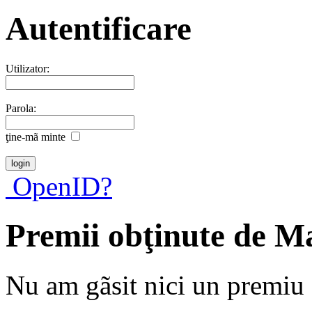
Autentificare
Utilizator:
Parola:
ţine-mã minte
OpenID?
Premii obţinute de 
Nu am gãsit nici un premiu a