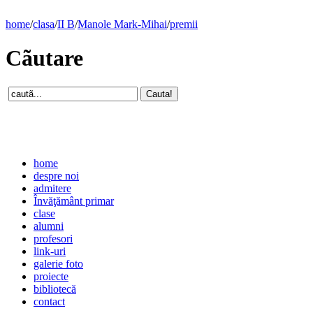
home
/
clasa
/
II B
/
Manole Mark-Mihai
/
premii
Cãutare
home
despre noi
admitere
Învăţământ primar
clase
alumni
profesori
link-uri
galerie foto
proiecte
bibliotecă
contact