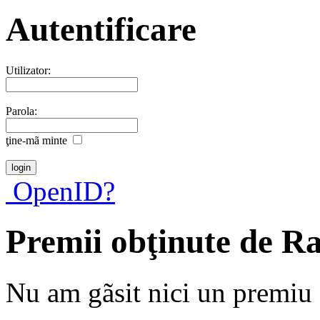
Autentificare
Utilizator:
Parola:
ţine-mã minte
OpenID?
Premii obţinute de R
Nu am gãsit nici un premiu a