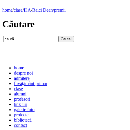
home
/
clasa
/
II A
/
Raici Dean
/
premii
Cãutare
home
despre noi
admitere
Învăţământ primar
clase
alumni
profesori
link-uri
galerie foto
proiecte
bibliotecă
contact