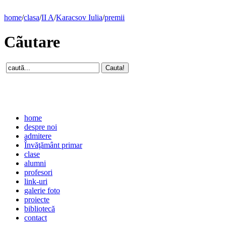
home
/
clasa
/
II A
/
Karacsov Iulia
/
premii
Cãutare
home
despre noi
admitere
Învăţământ primar
clase
alumni
profesori
link-uri
galerie foto
proiecte
bibliotecă
contact