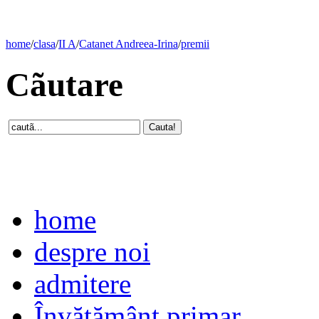
home
/
clasa
/
II A
/
Catanet Andreea-Irina
/
premii
Cãutare
home
despre noi
admitere
Învăţământ primar