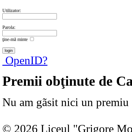
Utilizator:
Parola:
ţine-mã minte
OpenID?
Premii obţinute de C
Nu am gãsit nici un premiu a
© 2026 Liceul "Grigore Moi