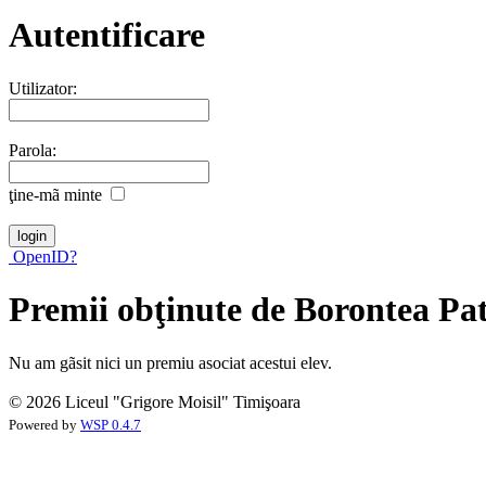
Autentificare
Utilizator:
Parola:
ţine-mã minte
OpenID?
Premii obţinute de Borontea Pa
Nu am gãsit nici un premiu asociat acestui elev.
© 2026 Liceul "Grigore Moisil" Timişoara
Powered by
WSP 0.4.7