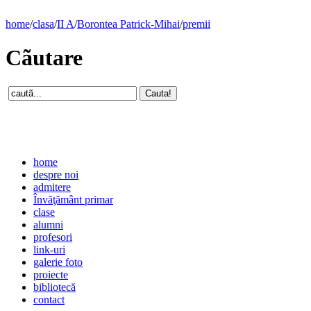
home
/
clasa
/
II A
/
Borontea Patrick-Mihai
/
premii
Cãutare
home
despre noi
admitere
Învăţământ primar
clase
alumni
profesori
link-uri
galerie foto
proiecte
bibliotecă
contact