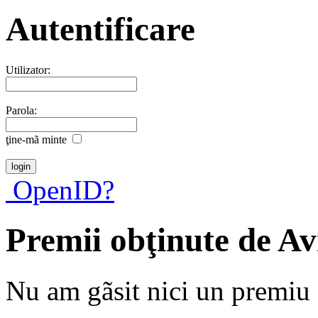
Autentificare
Utilizator:
Parola:
ţine-mã minte
OpenID?
Premii obţinute de 
Nu am gãsit nici un premiu a