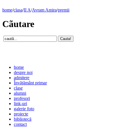
home
/
clasa
/
II A
/
Avram Amira
/
premii
Cãutare
home
despre noi
admitere
Învăţământ primar
clase
alumni
profesori
link-uri
galerie foto
proiecte
bibliotecă
contact