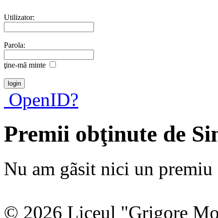
Utilizator:
Parola:
ţine-mã minte
OpenID?
Premii obţinute de S
Nu am gãsit nici un premiu a
© 2026 Liceul "Grigore Moi