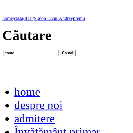
home
/
clasa
/
III F
/
Simon Liviu-Andrei
/
premii
Cãutare
home
despre noi
admitere
Învăţământ primar