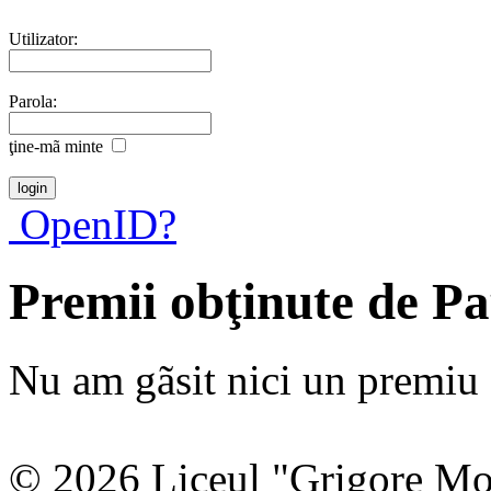
Utilizator:
Parola:
ţine-mã minte
OpenID?
Premii obţinute de Pa
Nu am gãsit nici un premiu a
© 2026 Liceul "Grigore Moi