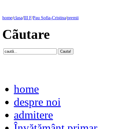
home
/
clasa
/
III F
/
Pau Sofia-Cristina
/
premii
Cãutare
home
despre noi
admitere
Învăţământ primar