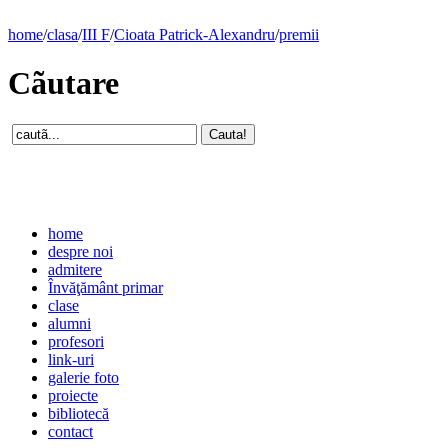
home
/
clasa
/
III F
/
Cioata Patrick-Alexandru
/
premii
Cãutare
home
despre noi
admitere
Învăţământ primar
clase
alumni
profesori
link-uri
galerie foto
proiecte
bibliotecă
contact