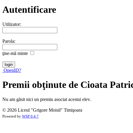
Autentificare
Utilizator:
Parola:
ţine-mã minte
OpenID?
Premii obţinute de Cioata Patr
Nu am gãsit nici un premiu asociat acestui elev.
© 2026 Liceul "Grigore Moisil" Timişoara
Powered by
WSP 0.4.7