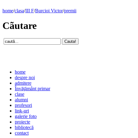
home
/
clasa
/
III F
/
Burcioi Victor
/
premii
Cãutare
home
despre noi
admitere
Învăţământ primar
clase
alumni
profesori
link-uri
galerie foto
proiecte
bibliotecă
contact