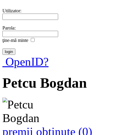
Utilizator:
Parola:
ţine-mã minte
OpenID?
Petcu Bogdan
premii obţinute (0)