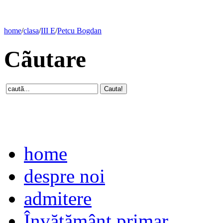
home
/
clasa
/
III E
/
Petcu Bogdan
Cãutare
home
despre noi
admitere
Învăţământ primar