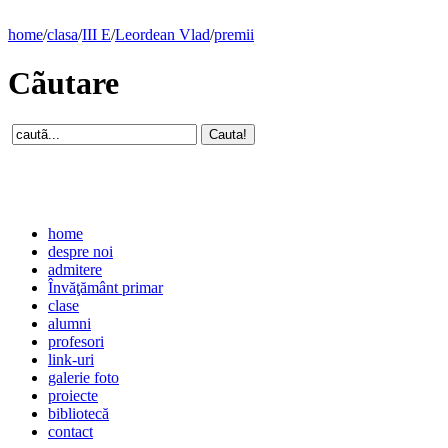
home
/
clasa
/
III E
/
Leordean Vlad
/
premii
Cãutare
home
despre noi
admitere
Învăţământ primar
clase
alumni
profesori
link-uri
galerie foto
proiecte
bibliotecă
contact