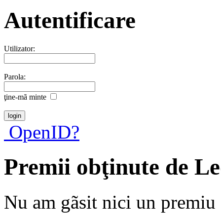
Autentificare
Utilizator:
Parola:
ţine-mã minte
OpenID?
Premii obţinute de L
Nu am gãsit nici un premiu a