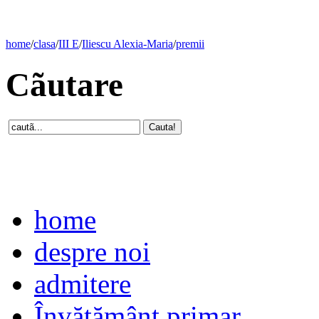
home
/
clasa
/
III E
/
Iliescu Alexia-Maria
/
premii
Cãutare
home
despre noi
admitere
Învăţământ primar