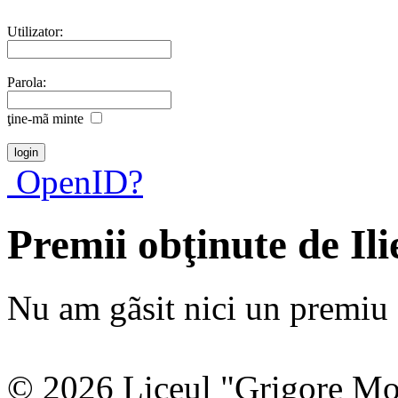
Utilizator:
Parola:
ţine-mã minte
OpenID?
Premii obţinute de Il
Nu am gãsit nici un premiu a
© 2026 Liceul "Grigore Moi