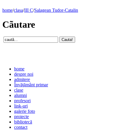
home
/
clasa
/
III C
/
Salagean Tudor-Catalin
Cãutare
home
despre noi
admitere
Învăţământ primar
clase
alumni
profesori
link-uri
galerie foto
proiecte
bibliotecă
contact