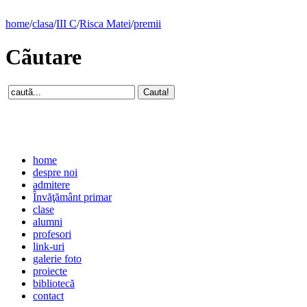
home
/
clasa
/
III C
/
Risca Matei
/
premii
Cãutare
home
despre noi
admitere
Învăţământ primar
clase
alumni
profesori
link-uri
galerie foto
proiecte
bibliotecă
contact