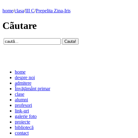
home
/
clasa
/
III C
/
Prepelita Zina-Iris
Cãutare
home
despre noi
admitere
Învăţământ primar
clase
alumni
profesori
link-uri
galerie foto
proiecte
bibliotecă
contact