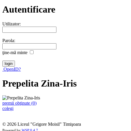
Autentificare
Utilizator:
Parola:
ţine-mã minte
OpenID?
Prepelita Zina-Iris
premii obţinute (0)
colegi
© 2026 Liceul "Grigore Moisil" Timişoara
Powered by
WSP 0.4.7