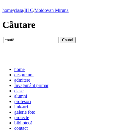
home
/
clasa
/
III C
/
Moldovan Miruna
Cãutare
home
despre noi
admitere
Învăţământ primar
clase
alumni
profesori
link-uri
galerie foto
proiecte
bibliotecă
contact