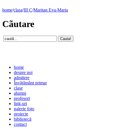
home
/
clasa
/
III C
/
Maritan Eva-Maria
Cãutare
home
despre noi
admitere
Învăţământ primar
clase
alumni
profesori
link-uri
galerie foto
proiecte
bibliotecă
contact