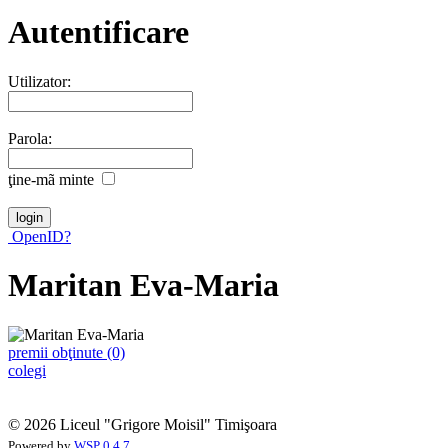
Autentificare
Utilizator:
Parola:
ţine-mã minte
OpenID?
Maritan Eva-Maria
premii obţinute (0)
colegi
© 2026 Liceul "Grigore Moisil" Timişoara
Powered by
WSP 0.4.7